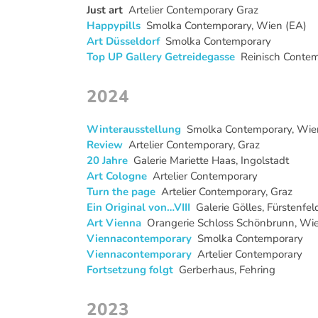
Just art
Artelier Contemporary Graz
Happypills
Smolka Contemporary, Wien (EA)
Art Düsseldorf
Smolka Contemporary
Top UP Gallery Getreidegasse
Reinisch Contem
2024
Winterausstellung
Smolka Contemporary, Wie
Review
Artelier Contemporary, Graz
20 Jahre
Galerie Mariette Haas, Ingolstadt
Art Cologne
Artelier Contemporary
Turn the page
Artelier Contemporary, Graz
Ein Original von…VIII
Galerie Gölles, Fürstenfel
Art Vienna
Orangerie Schloss Schönbrunn, Wien
Viennacontemporary
Smolka Contemporary
Viennacontemporary
Artelier Contemporary
Fortsetzung folgt
Gerberhaus, Fehring
2023