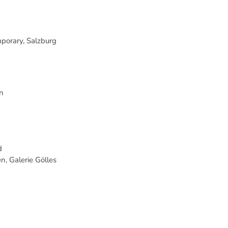
porary, Salzburg
n
d
, Galerie Gölles