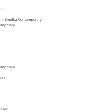
n
en, Smolka Contemporary
emporary
temporary
Graz
eiler