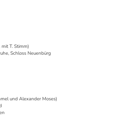
 mit T. Stimm)
uhe, Schloss Neuenbürg
mmel und Alexander Moses)
d
gen