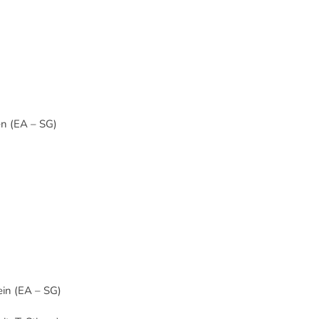
)
en (EA – SG)
ein (EA – SG)