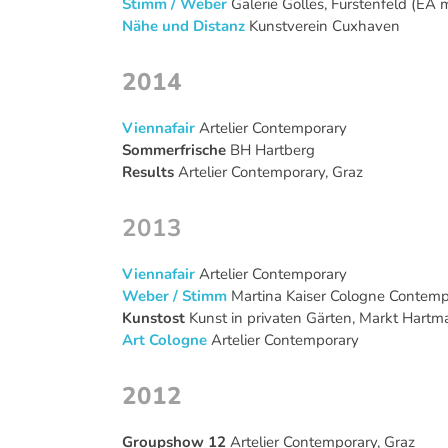
Stimm / Weber
Galerie Gölles, Fürstenfeld (EA 
Nähe und Distanz
Kunstverein Cuxhaven
2014
Viennafair
Artelier Contemporary
Sommerfrische
BH Hartberg
Results
Artelier Contemporary, Graz
2013
Viennafair
Artelier Contemporary
Weber / Stimm
Martina Kaiser Cologne Contempo
Kunstost
Kunst in privaten Gärten, Markt Hartm
Art Cologne
Artelier Contemporary
2012
Groupshow 12
Artelier Contemporary, Graz