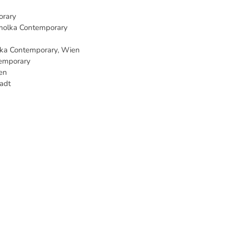
orary
Smolka Contemporary
lka Contemporary, Wien
temporary
en
tadt