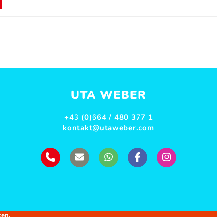
UTA WEBER
+43 (0)664 / 480 377 1
kontakt@utaweber.com
ten.