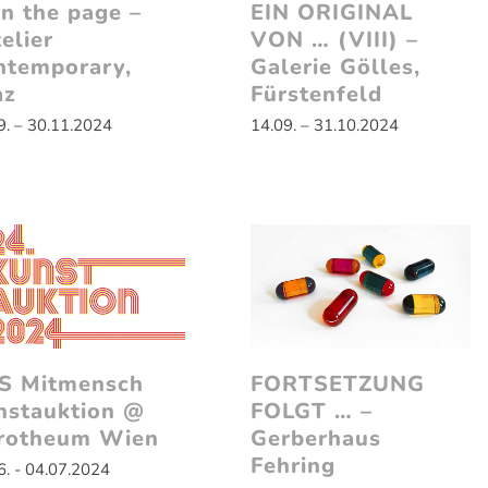
n the page –
EIN ORIGINAL
elier
VON … (VIII) –
ntemporary,
Galerie Gölles,
az
Fürstenfeld
9. – 30.11.2024
14.09. – 31.10.2024
S Mitmensch
FORTSETZUNG
nstauktion @
FOLGT … –
rotheum Wien
Gerberhaus
Fehring
6. - 04.07.2024