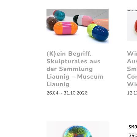
(K)ein Begriff.
Wi
Skulpturales aus
Au
der Sammlung
Sm
Liaunig – Museum
Co
Liaunig
Wi
26.04. - 31.10.2026
12.1