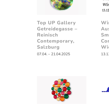
Top UP Gallery
Wi
Getreidegasse –
Au
Reinisch
Sm
Contemporary,
Co
Salzburg
Wi
07.04. – 21.04.2025
13.1