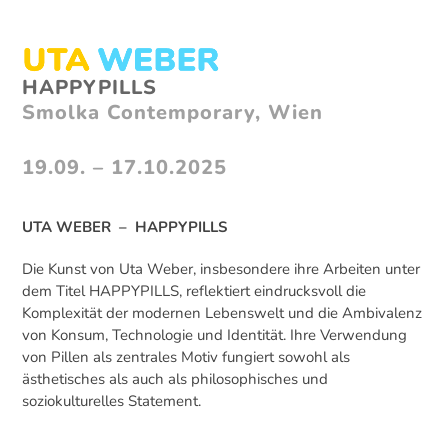
Skip
to
content
Open
Close
HAPPYPILLS
mobile
mobile
Smolka Contemporary, Wien
menu
menu
19.09. – 17.10.2025
UTA WEBER – HAPPYPILLS
Die Kunst von Uta Weber, insbesondere ihre Arbeiten unter
dem Titel HAPPYPILLS, reflektiert eindrucksvoll die
Komplexität der modernen Lebenswelt und die Ambivalenz
von Konsum, Technologie und Identität. Ihre Verwendung
von Pillen als zentrales Motiv fungiert sowohl als
ästhetisches als auch als philosophisches und
soziokulturelles Statement.