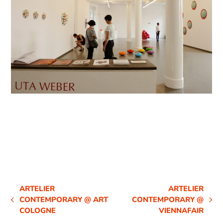
ARTELIER
ARTELIER
CONTEMPORARY @ ART
CONTEMPORARY @
VORHERIGER
NÄCHSTER
COLOGNE
VIENNAFAIR
BEITRAG:
BEITRAG: