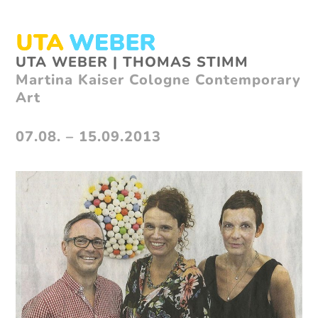
Skip
to
content
Open
Close
UTA WEBER | THOMAS STIMM
mobile
mobile
Martina Kaiser Cologne Contemporary
menu
menu
Art
07.08. – 15.09.2013