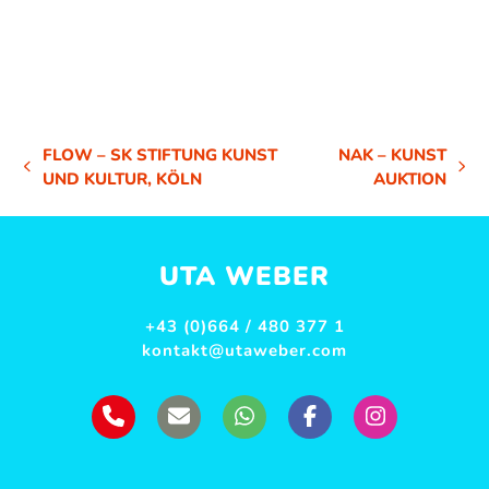
FLOW – SK STIFTUNG KUNST
NAK – KUNST
VORHERIGER
NÄCHSTER
UND KULTUR, KÖLN
AUKTION
BEITRAG:
BEITRAG:
UTA WEBER
+43 (0)664 / 480 377 1
kontakt@utaweber.com