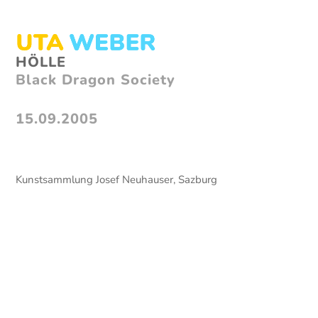
Skip
to
content
Open
Close
HÖLLE
mobile
mobile
Black Dragon Society
menu
menu
15.09.2005
Kunstsammlung Josef Neuhauser, Sazburg