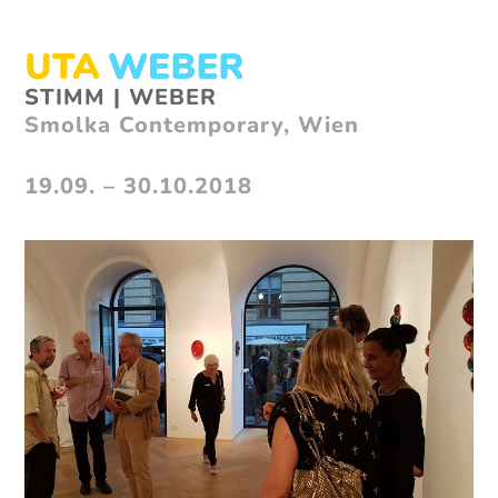
Skip
to
content
Open
Close
STIMM | WEBER
mobile
mobile
Smolka Contemporary, Wien
menu
menu
19.09. – 30.10.2018