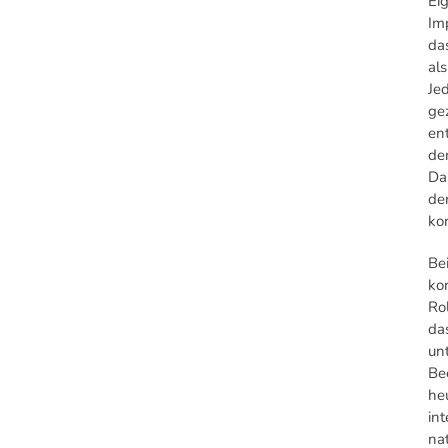
Ei
Im
das
al
Jed
ge
en
den
Dar
den
ko
Be
ko
Rol
da
un
Be
he
in
na