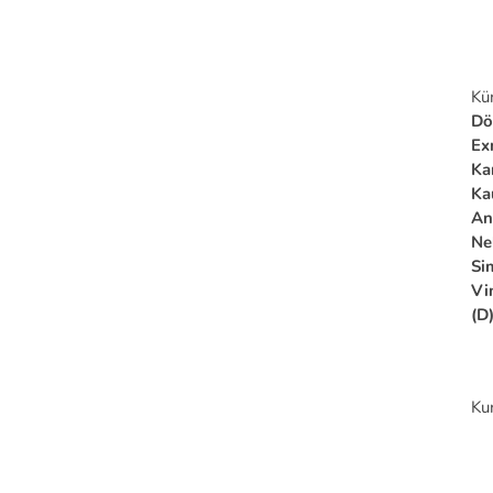
Kü
Dö
Ex
Ka
Ka
An
Ne
Si
Vi
(D
Ku