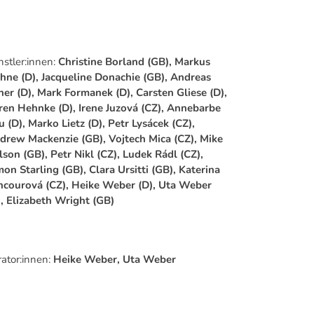
nstler:innen:
Christine Borland (GB), Markus
hne (D), Jacqueline Donachie (GB), Andreas
ner (D), Mark Formanek (D), Carsten Gliese (D),
ren Hehnke (D), Irene Juzová (CZ), Annebarbe
u (D), Marko Lietz (D), Petr Lysácek (CZ),
drew Mackenzie (GB), Vojtech Mica (CZ), Mike
lson (GB), Petr Nikl (CZ), Ludek Rádl (CZ),
mon Starling (GB), Clara Ursitti (GB), Katerina
ncourová (CZ), Heike Weber (D), Uta Weber
), Elizabeth Wright (GB)
rator:innen:
Heike Weber, Uta Weber