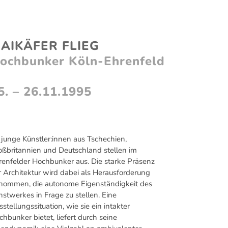
VITA
NEWS
AIKÄFER FLIEG
ochbunker Köln-Ehrenfeld
5. – 26.11.1995
 junge Künstler:innen aus Tschechien,
oßbritannien und Deutschland stellen im
renfelder Hochbunker aus. Die starke Präsenz
r Architektur wird dabei als Herausforderung
nommen, die autonome Eigenständigkeit des
nstwerkes in Frage zu stellen. Eine
stellungssituation, wie sie ein intakter
hbunker bietet, liefert durch seine