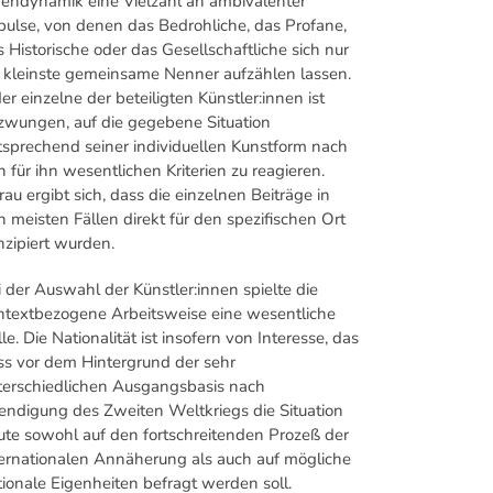
gendynamik eine Vielzahl an ambivalenter
pulse, von denen das Bedrohliche, das Profane,
 Historische oder das Gesellschaftliche sich nur
s kleinste gemeinsame Nenner aufzählen lassen.
er einzelne der beteiligten Künstler:innen ist
zwungen, auf die gegebene Situation
tsprechend seiner individuellen Kunstform nach
 für ihn wesentlichen Kriterien zu reagieren.
au ergibt sich, dass die einzelnen Beiträge in
 meisten Fällen direkt für den spezifischen Ort
nzipiert wurden.
i der Auswahl der Künstler:innen spielte die
ntextbezogene Arbeitsweise eine wesentliche
le. Die Nationalität ist insofern von Interesse, das
ss vor dem Hintergrund der sehr
terschiedlichen Ausgangsbasis nach
endigung des Zweiten Weltkriegs die Situation
ute sowohl auf den fortschreitenden Prozeß der
ternationalen Annäherung als auch auf mögliche
tionale Eigenheiten befragt werden soll.