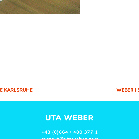
E KARLSRUHE
WEBER | 
NÄCHSTE
BEITRAG:
UTA WEBER
+43 (0)664 / 480 377 1
kontakt@utaweber.com