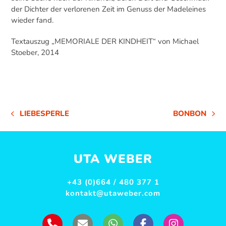
der Dichter der verlorenen Zeit im Genuss der Madeleines
wieder fand.
Textauszug „MEMORIALE DER KINDHEIT“ von Michael
Stoeber, 2014
LIEBESPERLE
BONBON
VORHERIGER
NÄCHSTER
BEITRAG:
BEITRAG:
UTA WEBER
+43 (0)664 / 480 377 1
kontakt@utaweber.com