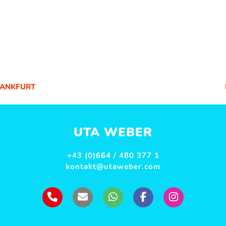
RANKFURT
UTA WEBER
+43 (0)664 / 480 377 1
kontakt@utaweber.com