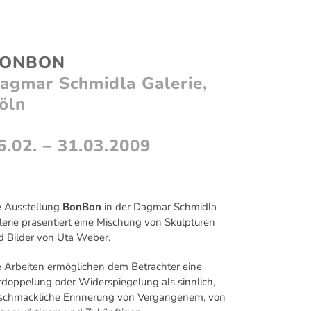
VITA
NEWS
ONBON
agmar Schmidla Galerie,
öln
6.02. – 31.03.2009
e Ausstellung
BonBon
in der Dagmar Schmidla
lerie präsentiert eine Mischung von Skulpturen
d Bilder von Uta Weber.
e Arbeiten ermöglichen dem Betrachter eine
rdoppelung oder Widerspiegelung als sinnlich,
schmackliche Erinnerung von Vergangenem, von