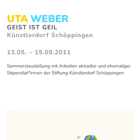
Skip
to
content
Open
Close
GEIST IST GEIL
mobile
mobile
Künstlerdorf Schöppingen
menu
menu
13.05. – 15.09.2011
Sommerstaustellung mit Arbeiten aktueller und ehemaliger
Stipendiat*innen der Stiftung Künstlerdorf Schöppingen