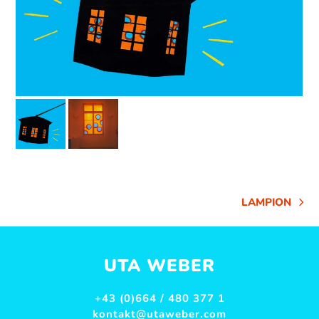
LAMPION
NÄCHSTER
BEITRAG:
UTA WEBER
+43 (0)664 / 480 377 1
kontakt@utaweber.com