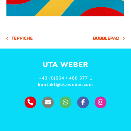
TEPPICHE
BUBBLEPAD
VORHERIGER
NÄCHSTER
BEITRAG:
BEITRAG:
UTA WEBER
+43 (0)664 / 480 377 1
kontakt@utaweber.com