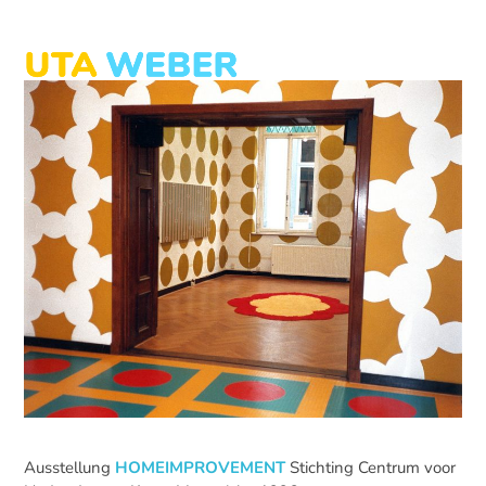
Skip
to
content
Open
Close
mobile
mobile
menu
menu
Ausstellung
HOMEIMPROVEMENT
Stichting Centrum voor