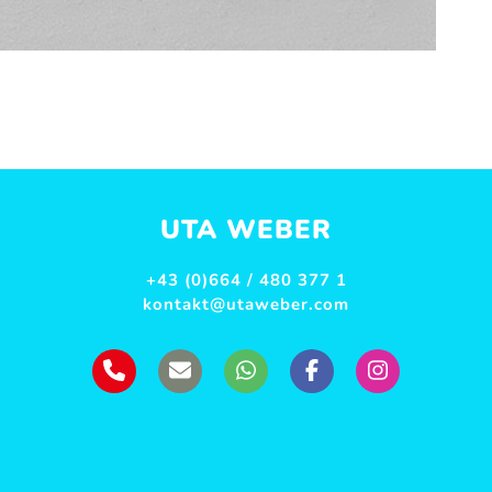
UTA WEBER
+43 (0)664 / 480 377 1
kontakt@utaweber.com