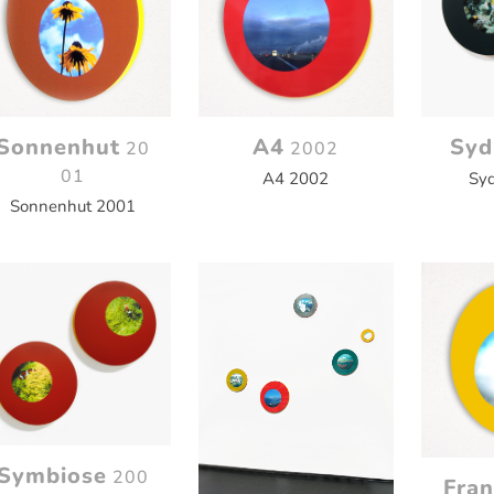
Sonnenhut
A4
Syd
20
2002
01
A4 2002
Sy
Sonnenhut 2001
Symbiose
200
Fran