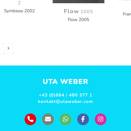
2
Flow
Symbiose 2002
2005
Fra
Flow 2005
ite
Vorwärts
6
UTA WEBER
+43 (0)664 / 480 377 1
kontakt@utaweber.com