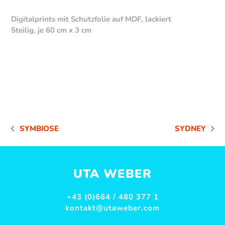
Digitalprints mit Schutzfolie auf MDF, lackiert
5teilig, je 60 cm x 3 cm
SYMBIOSE
SYDNEY
VORHERIGER
NÄCHSTER
BEITRAG:
BEITRAG:
UTA WEBER
+43 (0)664 / 480 377 1
kontakt@utaweber.com