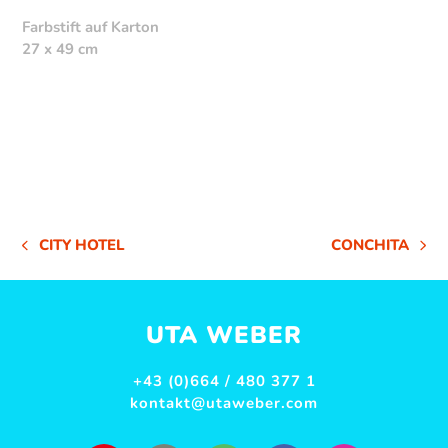
Farbstift auf Karton
27 x 49 cm
CITY HOTEL
CONCHITA
VORHERIGER
NÄCHSTER
BEITRAG:
BEITRAG:
UTA WEBER
+43 (0)664 / 480 377 1
kontakt@utaweber.com