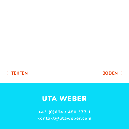
TEKFEN
BODEN
VORHERIGER
NÄCHSTER
BEITRAG:
BEITRAG:
UTA WEBER
+43 (0)664 / 480 377 1
kontakt@utaweber.com