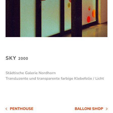
SKY
2000
Städtische Galerie Nordhorn
Transluzente und transparente farbige Klebefolie / Licht
PENTHOUSE
BALLONI SHOP
VORHERIGER
NÄCHSTER