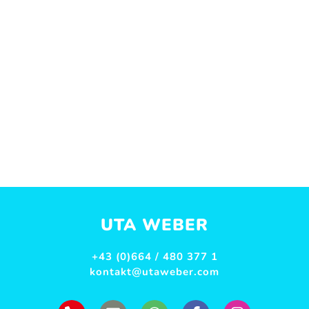
UTA WEBER
+43 (0)664 / 480 377 1
kontakt@utaweber.com