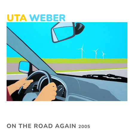
Skip
to
content
Open
Close
mobile
mobile
menu
menu
ON THE ROAD AGAIN
2005