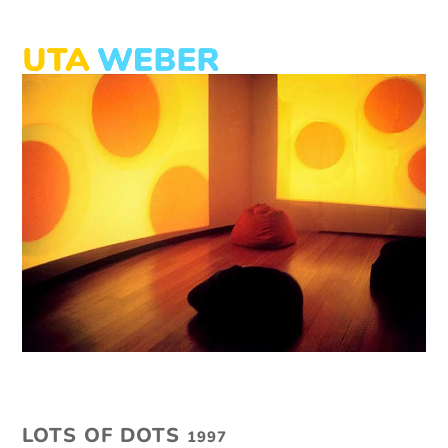
Skip
to
content
Open
Close
mobile
mobile
menu
menu
LOTS OF DOTS
1997