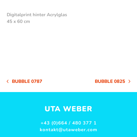
Digitalprint hinter Acrylglas
45 x 60 cm
BUBBLE 0787
BUBBLE 0825
VORHERIGER
NÄCHSTER
BEITRAG:
BEITRAG:
UTA WEBER
+43 (0)664 / 480 377 1
kontakt@utaweber.com