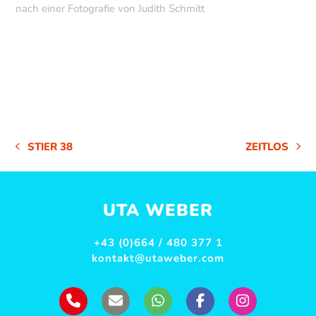
nach einer Fotografie von Judith Schmitt
STIER 38
ZEITLOS
VORHERIGER
NÄCHSTER
BEITRAG:
BEITRAG:
UTA WEBER
+43 (0)664 / 480 377 1
kontakt@utaweber.com