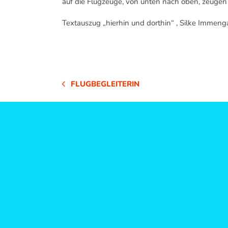
auf die Flugzeuge, von unten nach oben, zeugen
Textauszug „hierhin und dorthin“ , Silke Immeng
FLUGBEGLEITERIN
VORHERIGER
BEITRAG: