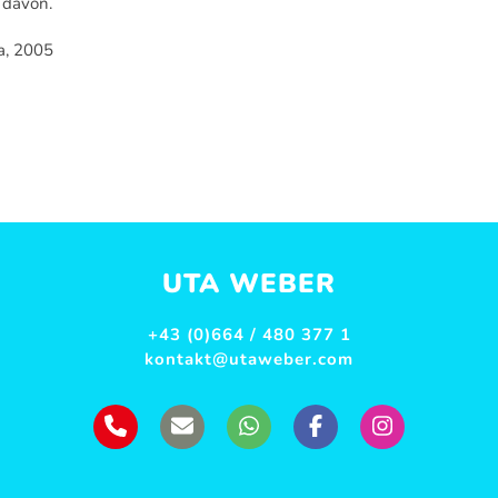
 davon.
a, 2005
UTA WEBER
+43 (0)664 / 480 377 1
kontakt@utaweber.com