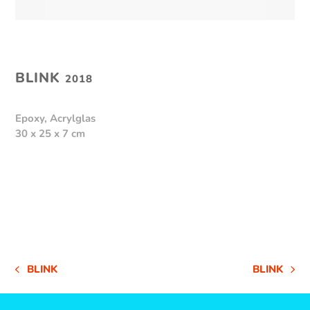
BLINK
2018
Epoxy, Acrylglas
30 x 25 x 7 cm
BLINK
BLINK
VORHERIGER
NÄCHSTER
BEITRAG:
BEITRAG: