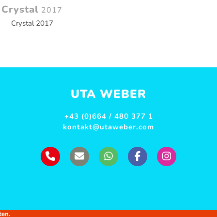
Crystal
2017
Crystal 2017
UTA WEBER
+43 (0)664 / 480 377 1
kontakt@utaweber.com
ten.