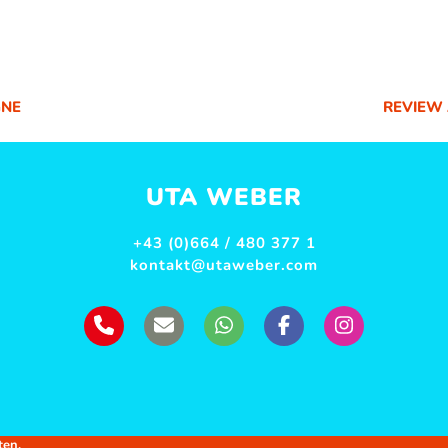
GNE
REVIEW 
NÄCHST
BEITRAG
UTA WEBER
+43 (0)664 / 480 377 1
kontakt@utaweber.com
ten.