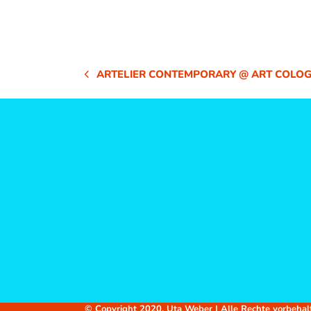
ARTELIER CONTEMPORARY @ ART COLO
VORHERIGER
BEITRAG:
© Copyright 2020, Uta Weber | Alle Rechte vorbehal