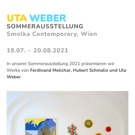
Skip
to
content
Open
Close
SOMMERAUSSTELLUNG
mobile
mobile
Smolka Contemporary, Wien
menu
menu
19.07. – 20.08.2021
In unserer Sommerausstellung 2021 präsentieren wir
Werke von
Ferdinand Melichar, Hubert Schmalix und Uta
Weber