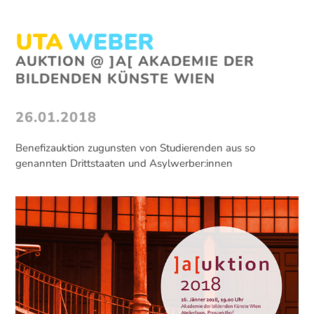
Skip
to
content
Open
Close
AUKTION @ ]A[ AKADEMIE DER
mobile
mobile
BILDENDEN KÜNSTE WIEN
menu
menu
26.01.2018
Benefizauktion zugunsten von Studierenden aus so
genannten Drittstaaten und Asylwerber:innen