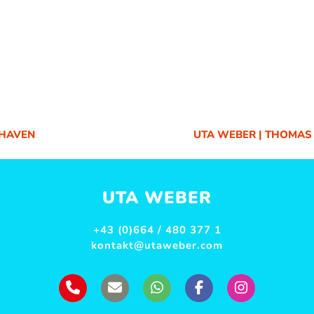
XHAVEN
UTA WEBER | THOMAS 
NÄCHSTER
BEITRAG:
UTA WEBER
+43 (0)664 / 480 377 1
kontakt@utaweber.com